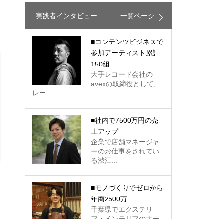
実践者インタビュー
一覧ページ
■コンテンツビジネスで
参加アーティスト累計
150組
大手レコード会社の
avexの取締役として、
レー...
■社内で7500万円の売
上アップ
企業で店舗マネージャ
ーのお仕事をされてい
る渋江...
■モノづくりでゼロから
年商2500万
千葉県でエクステリ
ア・インテリアのオー