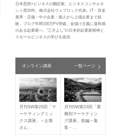
日本思想×ビジネスの翻訳家。ビジネスコンサルタ
ント歴20年。株式会社ウェブロック代表。IT・音楽
業界・店舗・中小企業・個人から上場企業まで経
験。ブログ年間100万PV突破。金儲け主義に違和感
のある起業家へ、“三方よし”の日本的起業家精神と
スモールビジネスの学びを提供
オンライン講座
一覧ページ
月刊SW第25回「マ
月刊SW第23回「業
ーケティングミッ
種別マーケティン
クス講座」～お客
グ講座」前編～集
さん…
客・…