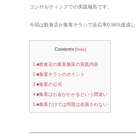
コンサルティングでの実践報告です。
今回は飲食店が集客チラシで反応率0.56%達成
Contents
[
hide
]
1
■飲食店の集客施策の実践内容
2
■集客チラシのポイント
3
■集客の公式
4
■集客はお金がかかるという間違い
5
■集客だけでは問題は改善されない