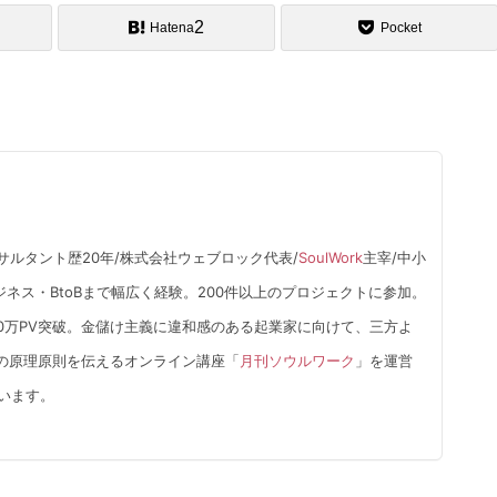
2
Hatena
Pocket
サルタント歴20年/株式会社ウェブロック代表/
SoulWork
主宰/中小
ネス・BtoBまで幅広く経験。200件以上のプロジェクトに参加。
0万PV突破。金儲け主義に違和感のある起業家に向けて、三方よ
の原理原則を伝えるオンライン講座「
月刊ソウルワーク
」を運営
ています。