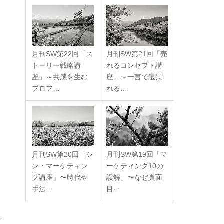
月刊SW第22回「ス
月刊SW第21回「売
トーリー戦略講
れるコンセプト講
座」～共感を生む
座」～一言で選ば
プロフ…
れる…
月刊SW第20回「シ
月刊SW第19回「マ
ン・マーケティン
ーケティング10の
グ講座」〜時代や
誤解」〜なぜ真面
手法…
目…