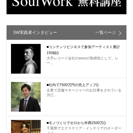
SW実践者インタビュー
一覧ページ
■コンテンツビジネスで参加アーティスト累計
150組
()
大手レコード会社のavexの取締役として、レ
ー...
■社内で7500万円の売上アップ
()
企業で店舗マネージャーのお仕事をされている
渋江...
■モノづくりでゼロから年商2500万
()
千葉県でエクステリア・インテリアのオーダー
メイ...