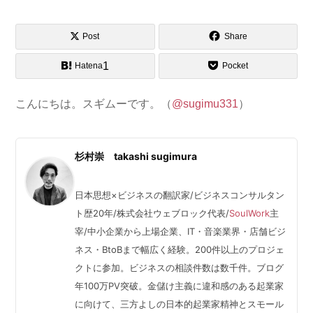
Post
Share
1
Hatena
Pocket
こんにちは。スギムーです。（
@sugimu331
）
杉村崇 takashi sugimura
日本思想×ビジネスの翻訳家/ビジネスコンサルタン
ト歴20年/株式会社ウェブロック代表/
SoulWork
主
宰/中小企業から上場企業、IT・音楽業界・店舗ビジ
ネス・BtoBまで幅広く経験。200件以上のプロジェ
クトに参加。ビジネスの相談件数は数千件。ブログ
年100万PV突破。金儲け主義に違和感のある起業家
に向けて、三方よしの日本的起業家精神とスモール