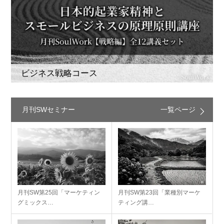
ビジネス戦略コース
月刊SWセミナー
一覧ページ
月刊SW第25回「マーケティン
月刊SW第23回「業種別マーケ
グミックス…
ティング講…