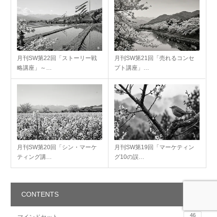
月刊SW第22回「ストーリー戦
月刊SW第21回「売れるコンセ
略講座」～…
プト講座」…
月刊SW第20回「シン・マーケ
月刊SW第19回「マーケティン
ティング講…
グ10の誤…
CONTENTS
46
マインドセット