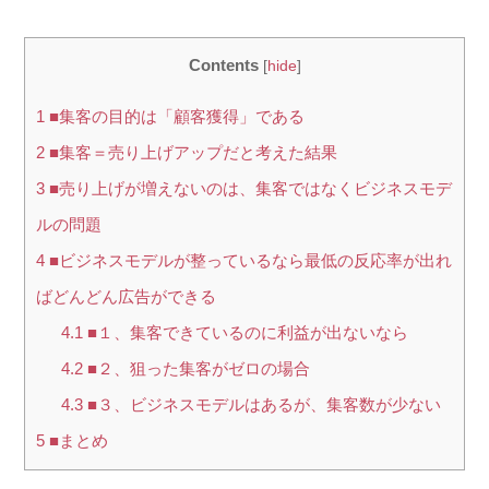
Contents
[
hide
]
1
■集客の目的は「顧客獲得」である
2
■集客＝売り上げアップだと考えた結果
3
■売り上げが増えないのは、集客ではなくビジネスモデ
ルの問題
4
■ビジネスモデルが整っているなら最低の反応率が出れ
ばどんどん広告ができる
4.1
■１、集客できているのに利益が出ないなら
4.2
■２、狙った集客がゼロの場合
4.3
■３、ビジネスモデルはあるが、集客数が少ない
5
■まとめ