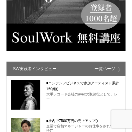
SW実践者インタビュー
一覧ページ
■コンテンツビジネスで参加アーティスト累計
150組
()
大手レコード会社のavexの取締役として、レ
ー...
■社内で7500万円の売上アップ
()
企業で店舗マネージャーのお仕事をされている
渋江...