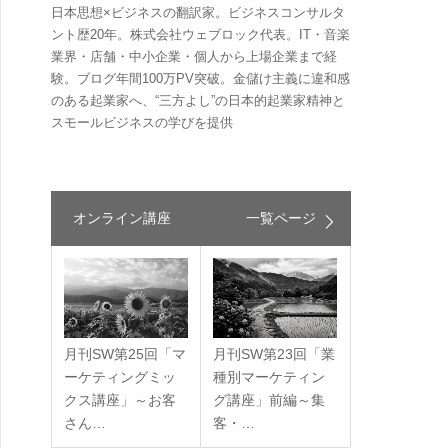
日本思想×ビジネスの翻訳家。ビジネスコンサルタ
ント歴20年。株式会社ウェブロック代表。IT・音楽
業界・店舗・中小企業・個人から上場企業まで経
験。ブログ年間100万PV突破。金儲け主義に違和感
のある起業家へ、“三方よし”の日本的起業家精神と
スモールビジネスの学びを提供
オンライン講座
一覧ページ
月刊SW第25回「マ
月刊SW第23回「業
ーケティングミッ
種別マーケティン
クス講座」～お客
グ講座」前編～集
さん…
客・…