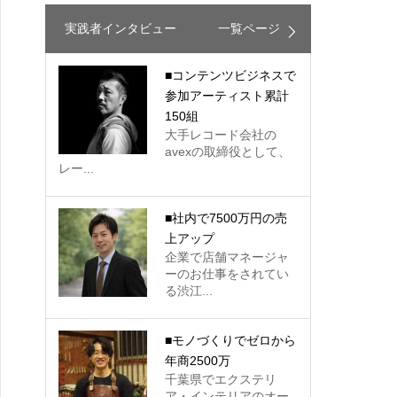
実践者インタビュー
一覧ページ
■コンテンツビジネスで
参加アーティスト累計
150組
大手レコード会社の
avexの取締役として、
レー...
■社内で7500万円の売
上アップ
企業で店舗マネージャ
ーのお仕事をされてい
る渋江...
■モノづくりでゼロから
年商2500万
千葉県でエクステリ
ア・インテリアのオー