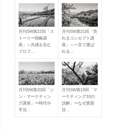
月刊SW第22回「ス
月刊SW第21回「売
トーリー戦略講
れるコンセプト講
座」～共感を生む
座」～一言で選ば
プロフ…
れる…
月刊SW第20回「シ
月刊SW第19回「マ
ン・マーケティン
ーケティング10の
グ講座」〜時代や
誤解」〜なぜ真面
手法…
目…