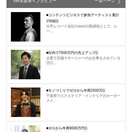
SW実践者インタビュー
一覧ページ
■コンテンツビジネスで参加アーティスト累計
150組
()
大手レコード会社のavexの取締役として、レ
ー...
■社内で7500万円の売上アップ
()
企業で店舗マネージャーのお仕事をされている
渋江...
■モノづくりでゼロから年商2500万
()
千葉県でエクステリア・インテリアのオーダー
メイ...
■ゼロから年商9000万円
()