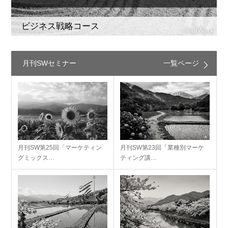
ビジネス戦略コース
月刊SWセミナー
一覧ページ
月刊SW第25回「マーケティン
月刊SW第23回「業種別マーケ
グミックス…
ティング講…