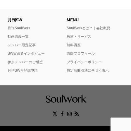
月刊SW
MENU
月刊SoulWork
SoulWorkとは？｜会社概要
動画講義一覧
教材・サービス
メンバー限定記事
無料講座
SW実践者インタビュー
講師プロフィール
参加メンバーのご感想
プライバシーポリシー
月刊SW再登録申請
特定商取引法に基づく表示
Facebook
X
Instagram
RSS