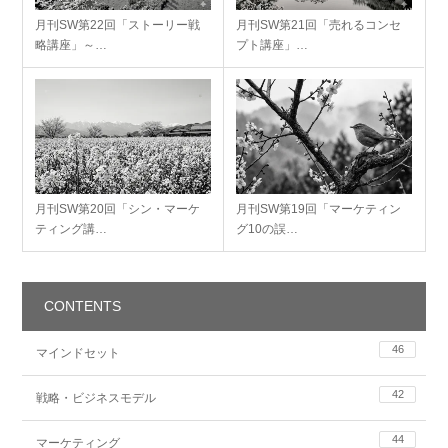
月刊SW第22回「ストーリー戦
月刊SW第21回「売れるコンセ
略講座」～…
プト講座」…
月刊SW第20回「シン・マーケ
月刊SW第19回「マーケティン
ティング講…
グ10の誤…
CONTENTS
46
マインドセット
42
戦略・ビジネスモデル
44
マーケティング