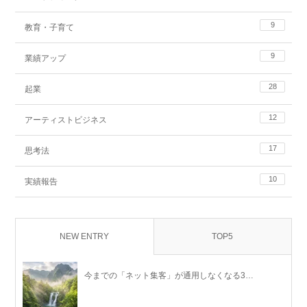
9
教育・子育て
9
業績アップ
28
起業
12
アーティストビジネス
17
思考法
10
実績報告
NEW ENTRY
TOP5
今までの「ネット集客」が通用しなくなる3…