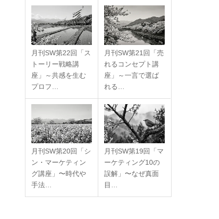
月刊SW第22回「ス
月刊SW第21回「売
トーリー戦略講
れるコンセプト講
座」～共感を生む
座」～一言で選ば
プロフ…
れる…
月刊SW第20回「シ
月刊SW第19回「マ
ン・マーケティン
ーケティング10の
グ講座」〜時代や
誤解」〜なぜ真面
手法…
目…