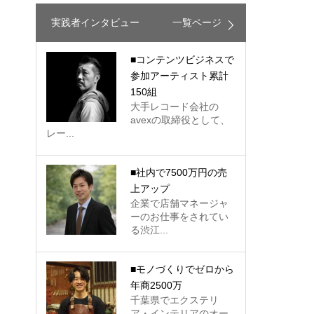
実践者インタビュー
一覧ページ
■コンテンツビジネスで
参加アーティスト累計
150組
大手レコード会社の
avexの取締役として、
レー...
■社内で7500万円の売
上アップ
企業で店舗マネージャ
ーのお仕事をされてい
る渋江...
■モノづくりでゼロから
年商2500万
千葉県でエクステリ
ア・インテリアのオー