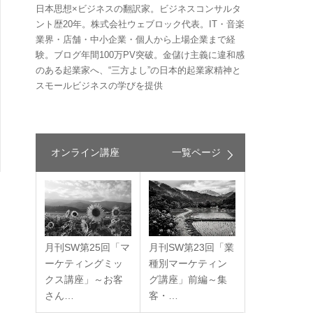
日本思想×ビジネスの翻訳家。ビジネスコンサルタ
ント歴20年。株式会社ウェブロック代表。IT・音楽
業界・店舗・中小企業・個人から上場企業まで経
験。ブログ年間100万PV突破。金儲け主義に違和感
のある起業家へ、“三方よし”の日本的起業家精神と
スモールビジネスの学びを提供
オンライン講座
一覧ページ
月刊SW第25回「マ
月刊SW第23回「業
ーケティングミッ
種別マーケティン
クス講座」～お客
グ講座」前編～集
さん…
客・…