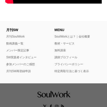
月刊SW
MENU
月刊SoulWork
SoulWorkとは？｜会社概要
動画講義一覧
教材・サービス
メンバー限定記事
無料講座
SW実践者インタビュー
講師プロフィール
参加メンバーのご感想
プライバシーポリシー
月刊SW再登録申請
特定商取引法に基づく表示
Facebook
X
Instagram
RSS