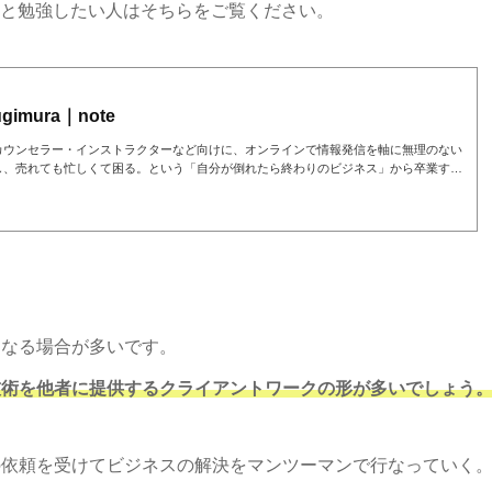
ゃんと勉強したい人はそちらをご覧ください。
mura｜note
カウンセラー・インストラクターなど向けに、オンラインで情報発信を軸に無理のない
し、売れても忙しくて困る。という「自分が倒れたら終わりのビジネス」から卒業する
きた筆者のビジネスモデルを元に解説します。まずはこちらの記事からどうぞ（無料）→
92b5273
になる場合が多いです。
技術を他者に提供するクライアントワークの形が多いでしょう
の依頼を受けてビジネスの解決をマンツーマンで行なっていく