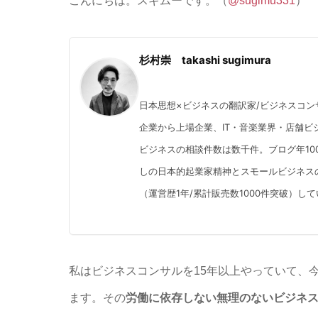
こんにちは。スギムーです。（
@sugimu331
）
杉村崇 takashi sugimura
日本思想×ビジネスの翻訳家/ビジネスコン
企業から上場企業、IT・音楽業界・店舗ビジ
ビジネスの相談件数は数千件。ブログ年10
しの日本的起業家精神とスモールビジネス
（運営歴1年/累計販売数1000件突破）し
私はビジネスコンサルを15年以上やっていて、
ます。その
労働に依存しない無理のないビジネ