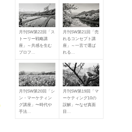
月刊SW第22回「ス
月刊SW第21回「売
トーリー戦略講
れるコンセプト講
座」～共感を生む
座」～一言で選ば
プロフ…
れる…
月刊SW第20回「シ
月刊SW第19回「マ
ン・マーケティン
ーケティング10の
。
グ講座」〜時代や
誤解」〜なぜ真面
手法…
目…
。