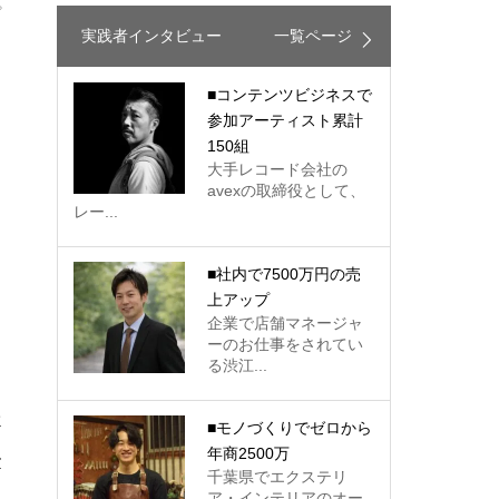
プ
実践者インタビュー
一覧ページ
■コンテンツビジネスで
参加アーティスト累計
ま
150組
大手レコード会社の
avexの取締役として、
レー...
■社内で7500万円の売
ー
上アップ
企業で店舗マネージャ
ーのお仕事をされてい
る渋江...
ン
■モノづくりでゼロから
年商2500万
せ
千葉県でエクステリ
ア・インテリアのオー