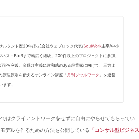
サルタント歴20年/株式会社ウェブロック代表/
SoulWork
主宰/中小
ネス・BtoBまで幅広く経験。200件以上のプロジェクトに参加。
0万PV突破。金儲け主義に違和感のある起業家に向けて、三方よ
の原理原則を伝えるオンライン講座「
月刊ソウルワーク
」を運営
ています。
今ではクライアントワークをせずに自由にやらせてもらってい
スモデル
を作るための方法を公開している
「コンサル型ビジネ