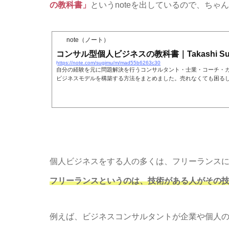
の教科書」
というnoteを出しているので、ち
note（ノート）
コンサル型個人ビジネスの教科書｜Takashi Sugi
https://note.com/sugimu/m/mad55b6263c30
自分の経験を元に問題解決を行うコンサルタント・士業・コーチ・
ビジネスモデルを構築する方法をまとめました。売れなくても困る
コツを、地方で目立たずWebを軸にコンサルタントを14年やって
『自分の経験をビジネスにする方法』https://note.mu/sugimu/n/nec9c4
個人ビジネスをする人の多くは、フリーランス
フリーランスというのは、技術がある人がその
例えば、ビジネスコンサルタントが企業や個人