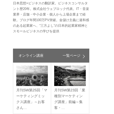
日本思想×ビジネスの翻訳家。ビジネスコンサルタ
ント歴20年。株式会社ウェブロック代表。IT・音楽
業界・店舗・中小企業・個人から上場企業まで経
験。ブログ年間100万PV突破。金儲け主義に違和感
のある起業家へ、“三方よし”の日本的起業家精神と
スモールビジネスの学びを提供
オンライン講座
一覧ページ
月刊SW第25回「マ
月刊SW第23回「業
ーケティングミッ
種別マーケティン
クス講座」～お客
グ講座」前編～集
ス
さん…
客・…